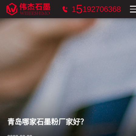
1
1
5
9
2
7
0
6
3
6
8
青岛哪家石墨粉厂家好？