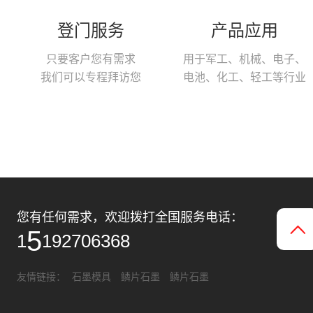
登门服务
产品应用
只要客户您有需求
用于军工、机械、电子、
我们可以专程拜访您
电池、化工、轻工等行业
您有任何需求，欢迎拨打全国服务电话：
1
1
5
9
2
7
0
6
3
6
8
友情链接：
石墨模具
鳞片石墨
鳞片石墨