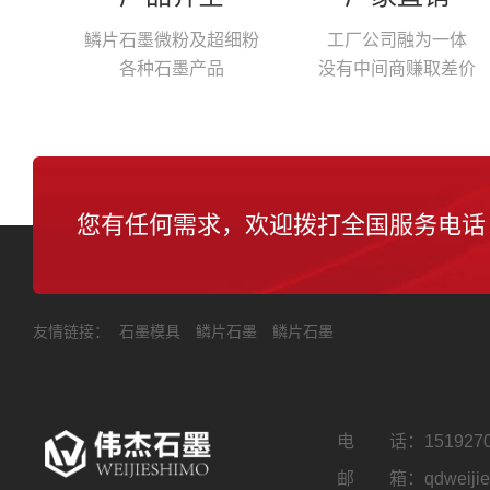
鳞片石墨微粉及超细粉
工厂公司融为一体
各种石墨产品
没有中间商赚取差价
您有任何需求，欢迎拨打全国服务电话
友情链接：
石墨模具
鳞片石墨
鳞片石墨
电 话：
151927
邮 箱：qdweijie